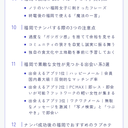
ノリのいい福岡女子に刺さったフレーズ
終電後の福岡で使える「魔法の一言」
福岡でナンパする際の3つの注意点
過度な「ガツガツ感」を捨てて余裕を見せる
コミュニティの狭さを自覚し誠実に振る舞う
独自の食文化や土地勘を事前に予習しておく
福岡で素敵な女性が見つかる出会い系3選
出会えるアプリ1位｜ハッピーメール｜会員
国内最大級！圧倒的なマッチング率
出会えるアプリ2位｜PCMAX｜即レス・即会
いが可能？フットワークの軽い女性が集まる
出会えるアプリ3位｜ワクワクメール｜無駄
なメッセージを激減！「写メ検索」と「つぶ
やき」で即会い
ナンパ成功後の福岡でおすすめのラブホテ