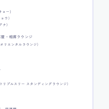
ーキョー)
ウキョウ）
ィアナ）
席屋・相席ラウンジ
銀座（オリエンタルラウンジ）
ー
UNGE（トリプルスリー スタンディングラウンジ）
丁・居酒屋