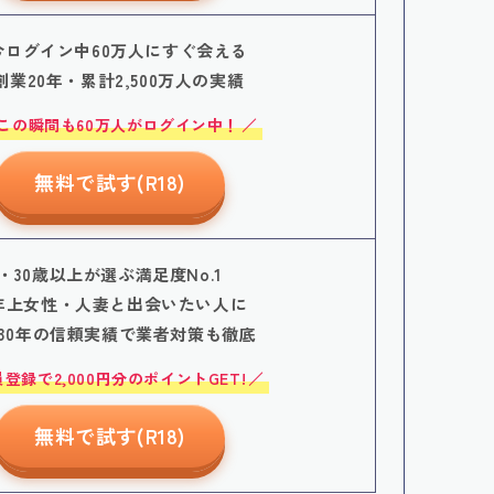
今ログイン中60万人にすぐ会える
創業20年・累計2,500万人の実績
この瞬間も60万人がログイン中！
無料で試す(R18)
・30歳以上が選ぶ満足度No.1
年上女性・人妻と出会いたい人に
30年の信頼実績で業者対策も徹底
登録で2,000円分のポイントGET!
無料で試す(R18)