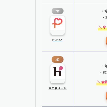
・
2位
・
今
PCMAX
3位
・
・約
会員
華の会メール