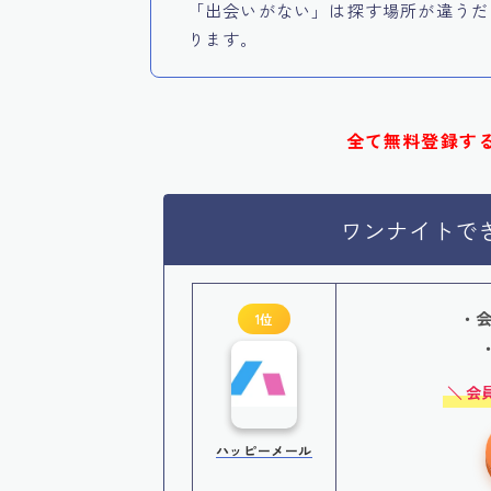
「出会いがない」は探す場所が違うだ
ります。
全て無料登録す
ワンナイトで
・会
1位
会
ハッピーメール