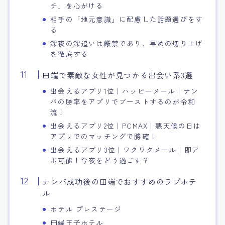
チ」を心がける
相手の「地元意識」に配慮した話題選びをす
る
深夜の深追いは厳禁であり、早めの切り上げ
を徹底する
田端で素敵な女性が見つかる出会い系3選
出会えるアプリ1位｜ハッピーメール｜ナン
パの勝率をアプリでブーストするのが令和
流！
出会えるアプリ2位｜PCMAX｜悪天候の日は
アプリでのマッチングで勝確！
出会えるアプリ3位｜ワクワクメール｜即ア
ポ可能！今夜をどう過ごす？
ナンパ成功後の田端でおすすめのラブホテ
ル
ホテル プレステージ
田端王子ホテル