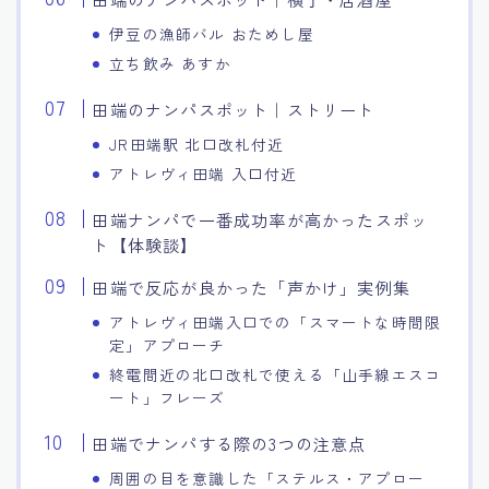
伊豆の漁師バル おためし屋
立ち飲み あすか
田端のナンパスポット｜ストリート
JR田端駅 北口改札付近
アトレヴィ田端 入口付近
田端ナンパで一番成功率が高かったスポッ
ト【体験談】
田端で反応が良かった「声かけ」実例集
アトレヴィ田端入口での「スマートな時間限
定」アプローチ
終電間近の北口改札で使える「山手線エスコ
ート」フレーズ
田端でナンパする際の3つの注意点
周囲の目を意識した「ステルス・アプロー