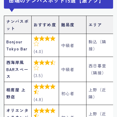
田端のナンパスポット15選【激アツ】
ナンパスポ
おすすめ度
難易度
エリア
ット

Bonjour
駒込（隣

中級者
Tokyo Bar
接）
(4.0)
西海岸風

西日暮里

BARスペー
中級者
（隣接）
(3.5)
ス

相席屋 上
上野（近

初心者
野店
隣）
(4.8)
オリエンタ

上野（近
