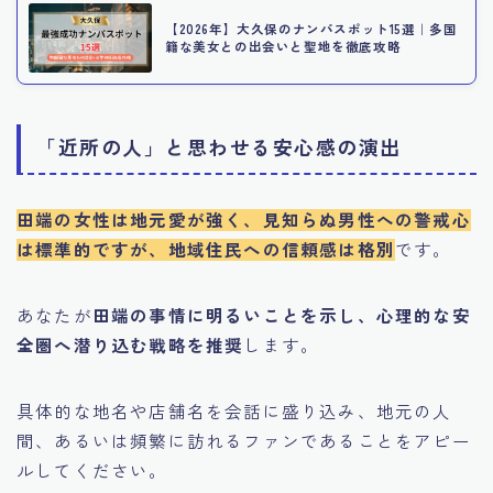
【2026年】大久保のナンパスポット15選｜多国
籍な美女との出会いと聖地を徹底攻略
「近所の人」と思わせる安心感の演出
田端の女性は地元愛が強く、見知らぬ男性への警戒心
は標準的ですが、地域住民への信頼感は格別
です。
あなたが
田端の事情に明るいことを示し、心理的な安
全圏へ潜り込む戦略を推奨
します。
具体的な地名や店舗名を会話に盛り込み、地元の人
間、あるいは頻繁に訪れるファンであることをアピー
ルしてください。