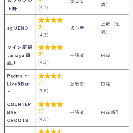
ルラウンジ
初心者
隣）
(4.7)
上野

上野（近

ag UENO
初心者
隣）
(4.3)
ワイン厨房


tamaya 田
中級者
田端
(4.2)
端店
Padma 〜


Live&Bar
上級者
田端
(3.8)
〜
COUNTER


BAR
中級者
田端新町
(4.0)
CROOTS
