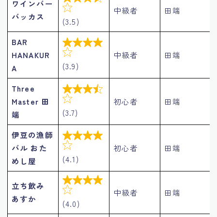
ワインバー

中級者
田端
バッカス
(3.5)
BAR


HANAKUR
中級者
田端
(3.9)
A
Three


Master 田
初心者
田端
(3.7)
端
伊豆の漁師


バル おた
初心者
田端
(4.1)
めし屋

立ち飲み

中級者
田端
あすか
(4.0)