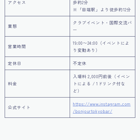
アクセス
歩約2分
※「田端駅」より徒歩約12分
クラブイベント・国際交流バ
業態
ー
19:00〜24:00（イベントによ
営業時間
り変動あり）
定休日
不定休
入場料 2,000円前後（イベン
料金
トによる / 1ドリンク付な
ど）
https://www.i
n
stagram.com
公式サイト
/bonjourtokyobar/