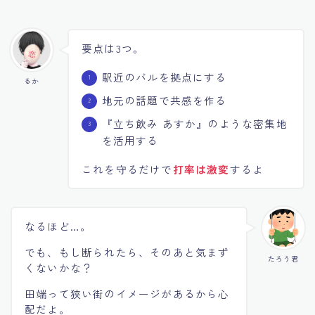
要点は3つ。
駅近のバルを拠点にする
るか
地元の話題で共感を作る
『立ち飲み あすか』のような密集地
を活用する
これを守るだけで
打率は激変
するよ
なるほど…。
でも、もし断られたら、そのあと気まず
たろう君
くないかな？
田端って狭い街のイメージがあるから心
配だよ。