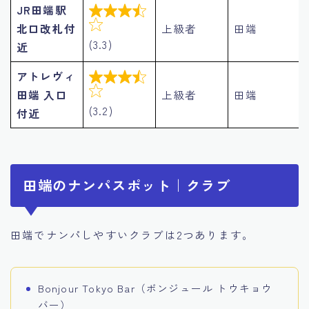
JR田端駅


北口改札付
上級者
田端
(3.3)
近
アトレヴィ


田端 入口
上級者
田端
(3.2)
付近
田端のナンパスポット｜クラブ
田端でナンパしやすいクラブは2つあります。
Bonjour Tokyo Bar（ボンジュール トウキョウ
バー）