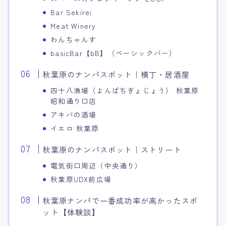
Bar Sekirei
Meat Winery
わんちゃんす
basicBar【bB】（ベーシックバー）
秋葉原のナンパスポット｜横丁・居酒屋
四十八漁場（よんぱちぎょじょう） 秋葉原
昭和通り口店
アキバの酒場
イエロ 秋葉原
秋葉原のナンパスポット｜ストリート
電気街口周辺（中央通り）
秋葉原UDX前広場
秋葉原ナンパで一番成功率が高かったスポ
ット【体験談】