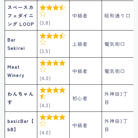
スペースカ


フェダイニ
中級者
昭和通り口
(3.8)
ング LOOP

Bar

上級者
電気街口
Sekirei
(3.5)

Meat

中級者
電気街口
Winery
(4.0)

わんちゃん
外神田3丁

初心者
す
目
(4.3)

basicBar【
外神田3丁

中級者
bB】
目
(4.0)