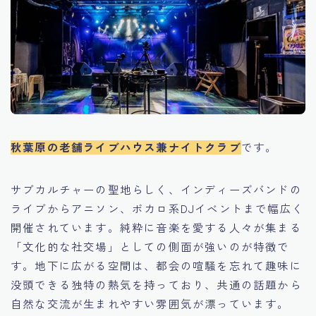
秋葉原の老舗ライブハウス兼ナイトクラブ
です。
サブカルチャーの聖地らしく、インディーズバンドの
ライブからアニソン、ボカロ系DJイベントまで幅広く
開催されています。純粋に音楽を愛する人々が集まる
「文化的な社交場」としての側面が強いのが特徴で
す。地下に広がる空間は、都会の喧騒を忘れて趣味に
没頭できる独特の熱気を持っており、共通の話題から
自然な交流が生まれやすい雰囲気が漂っています。