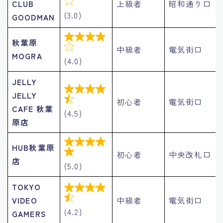

CLUB
上級者
昭和通り口
(3.0)
GOODMAN

秋葉原

中級者
電気街口
MOGRA
(4.0)
JELLY

JELLY

初心者
電気街口
CAFE 秋葉
(4.5)
原店

HUB秋葉原

初心者
中央改札口
店
(5.0)
TOKYO


VIDEO
中級者
電気街口
(4.2)
GAMERS