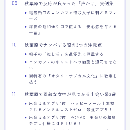
秋葉原で反応が良かった「声かけ」実例集
電気街口のコンカフェ待ち女子に刺さるフレ
ーズ
深夜の昭和通り口で使える「安心感を与える
一言」
秋葉原でナンパする際の3つの注意点
相手の「推し活」を最優先に尊重する
コンカフェのキャストへの勧誘と混同させな
い
街特有の「オタク・サブカル文化」に敬意を
払う
秋葉原で素敵な女性が見つかる出会い系3選
出会えるアプリ1位｜ハッピーメール｜無視
されるメンタルコストゼロ！最強アプリ！
出会えるアプリ2位｜PCMAX｜出会いの精度
をプロ仕様に引き上げる！