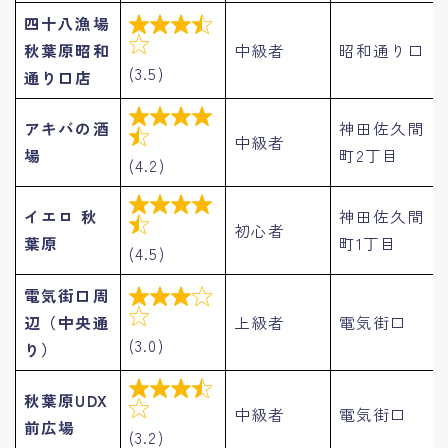
四十八漁場


秋葉原昭和
中級者
昭和通り口
(3.5)
通り口店

アキバの酒
神田佐久間

中級者
場
町2丁目
(4.2)

イエロ 秋
神田佐久間

初心者
葉原
町1丁目
(4.5)
電気街口周


辺（中央通
上級者
電気街口
(3.0)
り）

秋葉原UDX

中級者
電気街口
前広場
(3.2)