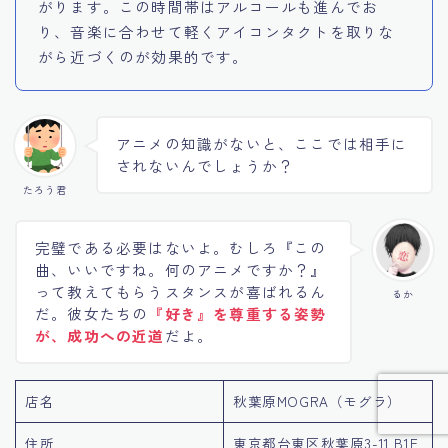
がります。この時間帯はアルコールも進んでお
り、音楽に合わせて軽くアイコンタクトを取りな
がら近づくのが効果的です。
アニメの知識がないと、ここでは相手に
されないんでしょうか？
たろう君
完璧である必要はないよ。むしろ『この
曲、いいですね。何のアニメですか？』
って教えてもらうスタンスが喜ばれるん
るか
だ。彼女たちの
『好き』を尊重する姿勢
が、成功への近道
だよ。
店名
秋葉原MOGRA（モグラ）
住所
東京都台東区秋葉原3-11 B1F