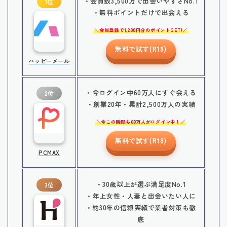
・会員数3,500万で出会いやすさNo.1
1位
・無料ポイントだけで出会える
会員登録で1,200円分のポイントGET!
無料で試す(R18)
ハッピーメール
・今ログイン中60万人にすぐ会える
2位
・創業20年・累計2,500万人の実績
今この瞬間も60万人がログイン中！
無料で試す(R18)
PCMAX
・30歳以上が選ぶ満足度No.1
3位
・年上女性・人妻と出会いたい人に
・約30年の信頼実績で業者対策も徹
底