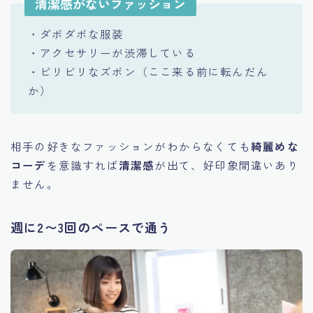
清潔感がないファッション
・ダボダボな服装
・アクセサリーが渋滞している
・ビリビリなズボン（ここ来る前に転んだん
か）
相手の好きなファッションがわからなくても
綺麗めな
コーデ
を意識すれば
清潔感
が出て、好印象間違いあり
ません。
週に2〜3回のペースで通う