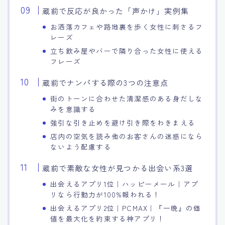
蔵前で反応が良かった「声かけ」実例集
お洒落カフェや路地裏を歩く女性に刺さるフ
レーズ
立ち飲み屋やバーで隣り合った女性に使える
フレーズ
蔵前でナンパする際の3つの注意点
街のトーンに合わせた清潔感のある身だしな
みを意識する
強引な引き止めを避け引き際をわきまえる
店内の空気を読み他のお客さんの迷惑になら
ないよう配慮する
蔵前で素敵な女性が見つかる出会い系3選
出会えるアプリ1位｜ハッピーメール｜アプ
リなら行動力が100%報われる！
出会えるアプリ2位｜PCMAX｜『一晩』の価
値を最大化を約束する神アプリ！