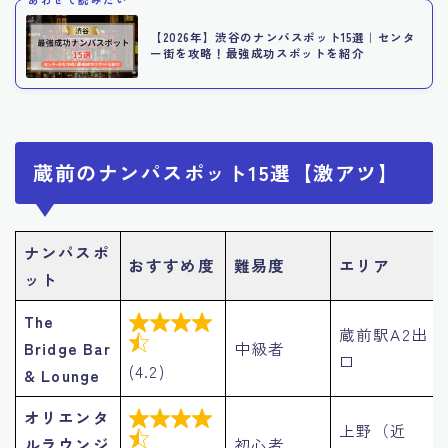
【2026年】渋谷のナンパスポット15選｜センタ
ー街を攻略！最強成功スポットを紹介
蔵前のナンパスポット15選【激アツ】
ナンパスポ
おすすめ度
難易度
エリア
ット
The

蔵前駅A2出

Bridge Bar
中級者
口
(4.2)
& Lounge
オリエンタ

上野（近

ルラウンジ
初心者