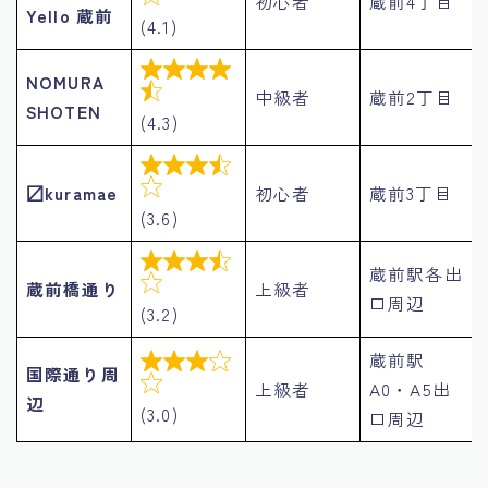
初心者
蔵前4丁目
Yello 蔵前
(4.1)

NOMURA

中級者
蔵前2丁目
SHOTEN
(4.3)


〼kuramae
初心者
蔵前3丁目
(3.6)

蔵前駅各出

蔵前橋通り
上級者
口周辺
(3.2)
蔵前駅

国際通り周

上級者
A0・A5出
辺
(3.0)
口周辺